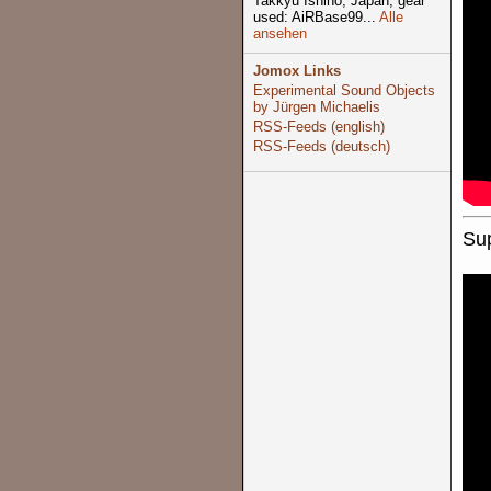
Takkyu Ishino, Japan, gear
used: AiRBase99...
Alle
ansehen
Jomox Links
Experimental Sound Objects
by Jürgen Michaelis
RSS-Feeds (english)
RSS-Feeds (deutsch)
Sup