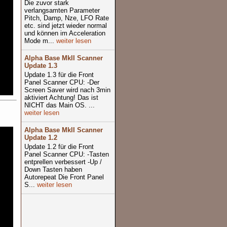
Die zuvor stark
verlangsamten Parameter
Pitch, Damp, Nze, LFO Rate
etc. sind jetzt wieder normal
und können im Acceleration
Mode m...
weiter lesen
Alpha Base MkII Scanner
Update 1.3
Update 1.3 für die Front
Panel Scanner CPU: -Der
Screen Saver wird nach 3min
aktiviert Achtung! Das ist
NICHT das Main OS. ...
weiter lesen
Alpha Base MkII Scanner
Update 1.2
Update 1.2 für die Front
Panel Scanner CPU: -Tasten
entprellen verbessert -Up /
Down Tasten haben
Autorepeat Die Front Panel
S...
weiter lesen