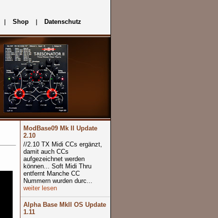
Shop
Datenschutz
ModBase09 Mk II Update
2.10
//2.10 TX Midi CCs ergänzt,
damit auch CCs
aufgezeichnet werden
können... Soft Midi Thru
entfernt Manche CC
Nummern wurden durc...
weiter lesen
Alpha Base MkII OS Update
1.11