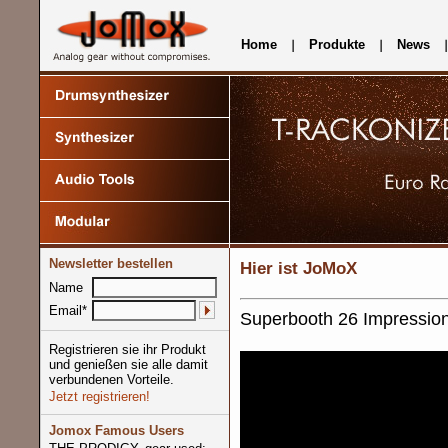
Home
Produkte
News
Newsletter bestellen
Hier ist JoMoX
Name
Email*
Superbooth 26 Impression
Registrieren sie ihr Produkt
und genießen sie alle damit
verbundenen Vorteile.
Jetzt registrieren!
Jomox Famous Users