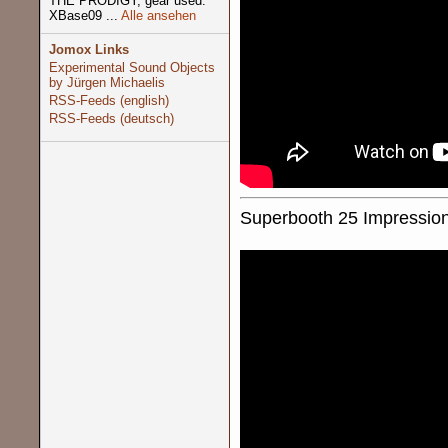
THE PRODIGY, gear used:
XBase09 ...
Alle ansehen
Jomox Links
Experimental Sound Objects
by Jürgen Michaelis
RSS-Feeds (english)
RSS-Feeds (deutsch)
Superbooth 25 Impression