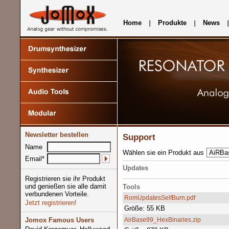
Home
Produkte
News
Newsletter bestellen
Support
Name
Wählen sie ein Produkt aus
Email*
Updates
Registrieren sie ihr Produkt
und genießen sie alle damit
Tools
verbundenen Vorteile.
RomUpdatesSelfBurn.pdf
Jetzt registrieren!
Größe: 55 KB
Jomox Famous Users
AirBase99_HexBinaries.zip