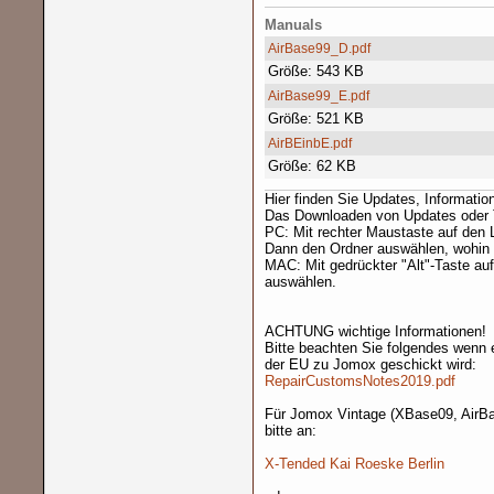
Manuals
AirBase99_D.pdf
Größe: 543 KB
AirBase99_E.pdf
Größe: 521 KB
AirBEinbE.pdf
Größe: 62 KB
Hier finden Sie Updates, Informati
Das Downloaden von Updates oder To
PC: Mit rechter Maustaste auf den L
Dann den Ordner auswählen, wohin d
MAC: Mit gedrückter "Alt"-Taste auf
auswählen.
ACHTUNG wichtige Informationen!
Bitte beachten Sie folgendes wenn 
der EU zu Jomox geschickt wird:
RepairCustomsNotes2019.pdf
Für Jomox Vintage (XBase09, AirB
bitte an:
X-Tended Kai Roeske Berlin