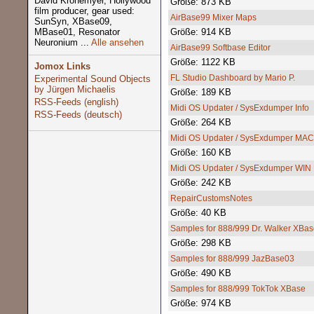
David Kronemyer, Hollywood
Größe: 873 KB
film producer, gear used:
AirBase99 Mixer Maps
SunSyn, XBase09,
MBase01, Resonator
Größe: 914 KB
Neuronium ...
Alle ansehen
AirBase99 Softbase Editor
Größe: 1122 KB
Jomox Links
FL Studio Dashboard by Mario P.
Experimental Sound Objects
by Jürgen Michaelis
Größe: 189 KB
RSS-Feeds (english)
Midi OS Updater / SysExdumper Info
RSS-Feeds (deutsch)
Größe: 264 KB
Midi OS Updater / SysExdumper MAC
Größe: 160 KB
Midi OS Updater / SysExdumper WIN
Größe: 242 KB
RepairCustomsNotes
Größe: 40 KB
Samples for 888/999 Dr. Walker XBas
Größe: 298 KB
Samples for 888/999 JazBase03
Größe: 490 KB
Samples for 888/999 TokTok XBase
Größe: 974 KB