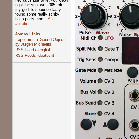
hey guys just to let you know
i got the sun syn #005. oh
my god its soooooo tasty.
found some really stinky
bass parts. and...
Alle
ansehen
Jomox Links
Experimental Sound Objects
by Jürgen Michaelis
RSS-Feeds (english)
RSS-Feeds (deutsch)