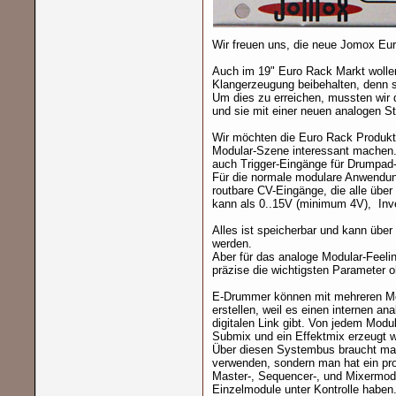
Wir freuen uns, die neue Jomox Eur
Auch im 19" Euro Rack Markt wollen
Klangerzeugung beibehalten, denn sie
Um dies zu erreichen, mussten wir 
und sie mit einer neuen analogen S
Wir möchten die Euro Rack Produkte
Modular-Szene interessant machen.
auch Trigger-Eingänge für Drumpad
Für die normale modulare Anwendun
routbare CV-Eingänge, die alle übe
kann als 0..15V (minimum 4V), Inver
Alles ist speicherbar und kann übe
werden.
Aber für das analoge Modular-Feelin
präzise die wichtigsten Parameter 
E-Drummer können mit mehreren M
erstellen, weil es einen internen 
digitalen Link gibt. Von jedem Modu
Submix und ein Effektmix erzeugt 
Über diesen Systembus braucht man
verwenden, sondern man hat ein pr
Master-, Sequencer-, und Mixermod
Einzelmodule unter Kontrolle haben