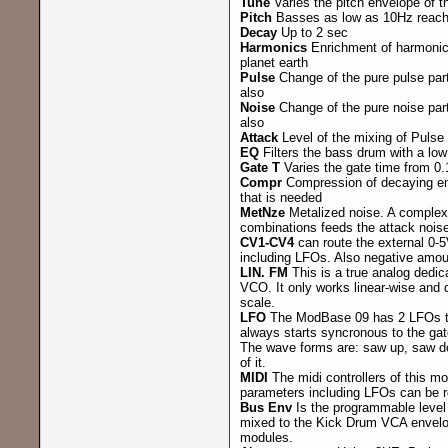
Tune
Varies the pitch envelope of 
Pitch
Basses as low as 10Hz reach
Decay
Up to 2 sec
Harmonics
Enrichment of harmonic
planet earth
Pulse
Change of the pure pulse part
also
Noise
Change of the pure noise part
also
Attack
Level of the mixing of Pulse
EQ
Filters the bass drum with a low
Gate T
Varies the gate time from 0
Compr
Compression of decaying env
that is needed
MetNze
Metalized noise. A complex d
combinations feeds the attack nois
CV1-CV4
can route the external 0-
including LFOs. Also negative amou
LIN. FM
This is a true analog dedi
VCO. It only works linear-wise and
scale.
LFO
The ModBase 09 has 2 LFOs tha
always starts syncronous to the gate
The wave forms are: saw up, saw dow
of it.
MIDI
The midi controllers of this 
parameters including LFOs can be r
Bus Env
Is the programmable level 
mixed to the Kick Drum VCA envelo
modules.