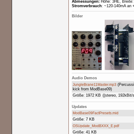
Abmessungen:
Höhe: 3HE,
Breite
Stromverbrauch
: ~120-140mA an 
Bilder
Audio Demos
(Percussi
JungleBrane11Master.mp3
kick from ModBase09)
Größe: 1972 KB
((stereo, 192kBit/s
Updates
ModBase09FactPresets.mid
Größe: 7 KB
OSUpdate_ModBXXX_E.pdf
Größe: 41 KB